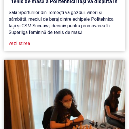
tenis de masă a Politehnicii Iași va disputa în
acest week-end barajul pentru accederea în
Sala Sporturilor din Tomești va găzdui, vineri și
elită, la Tomești
sâmbătă, meciul de baraj dintre echipele Politehnica
Iași și CSM Suceava, decisiv pentru promovarea în
Superliga feminină de tenis de masă.
vezi stirea