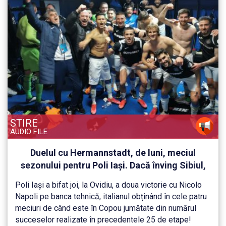
STIRE
AUDIO FILE
Duelul cu Hermannstadt, de luni, meciul
sezonului pentru Poli Iași. Dacă înving Sibiul,
ieșenii se pot apropia la un punct de baraj și la
Poli Iași a bifat joi, la Ovidiu, a doua victorie cu Nicolo
3 puncte de salvarea directă, după
Napoli pe banca tehnică, italianul obținând în cele patru
înjumătățire
meciuri de când este în Copou jumătate din numărul
succeselor realizate în precedentele 25 de etape!