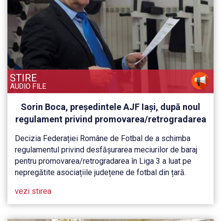
STIRE
AUDIO FILE
Sorin Boca, președintele AJF Iași, după noul
regulament privind promovarea/retrogradarea
în Liga 3: ”Nu sunt optimist. După mai bine de
Decizia Federației Române de Fotbal de a schimba
un an de pauză echipele nu sunt pregătite să
regulamentul privind desfășurarea meciurilor de baraj
joace 7 meciuri într-o lună”. Când va lua o
pentru promovarea/retrogradarea în Liga 3 a luat pe
decizie AJF Iași
nepregătite asociațiile județene de fotbal din țară.
vezi stirea