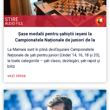
STIRE
AUDIO FILE
Șase medalii pentru șahiștii ieșeni la
Campionatele Naționale de juniori de la
Mamaia, la șah clasic și dezlegări. Miruna
La Mamaia sunt în plină desfășurare Campionatele
Lehaci, performanță de excepție
Naționale de șah pentru juniori (Under 14, 16, 18 și 20),
la toate categoriile – șah clasic, dezlegări, șah rapid și
blitz.
vezi stirea