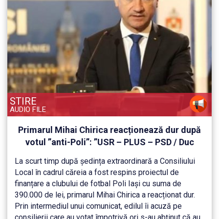
STIRE
AUDIO FILE
Primarul Mihai Chirica reacționează dur după
votul ”anti-Poli”: ”USR – PLUS – PSD / Duc
fotbalul din Iași în B!”
La scurt timp după ședința extraordinară a Consiliului
Local în cadrul căreia a fost respins proiectul de
finanțare a clubului de fotbal Poli Iași cu suma de
390.000 de lei, primarul Mihai Chirica a reacționat dur.
Prin intermediul unui comunicat, edilul îi acuză pe
consilierii care au votat împotrivă ori s-au abținut că au