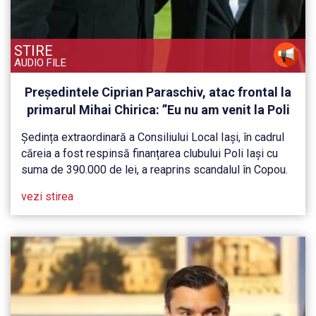
STIRE
AUDIO FILE
Președintele Ciprian Paraschiv, atac frontal la
primarul Mihai Chirica: ”Eu nu am venit la Poli
ca să sărut inelul. Dânsul m-a chemat la Iași,
Ședința extraordinară a Consiliului Local Iași, în cadrul
înainte de campania electorală”
căreia a fost respinsă finanțarea clubului Poli Iași cu
suma de 390.000 de lei, a reaprins scandalul în Copou.
vezi stirea