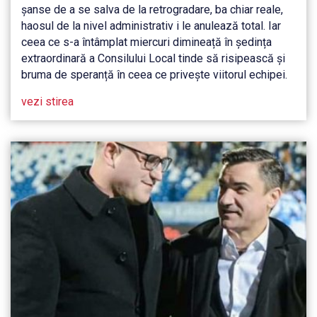
Antohi sau Comitetul Director… Ci pentru
șanse de a se salva de la retrogradare, ba chiar reale,
echipa de fotbal a Iașiului. Au dat un vot
haosul de la nivel administrativ i le anulează total. Iar
împotriva unei persoane, dar care s-a răsfrânt
ceea ce s-a întâmplat miercuri dimineață în ședința
asupra echipei
extraordinară a Consilului Local tinde să risipească și
bruma de speranță în ceea ce privește viitorul echipei.
vezi stirea