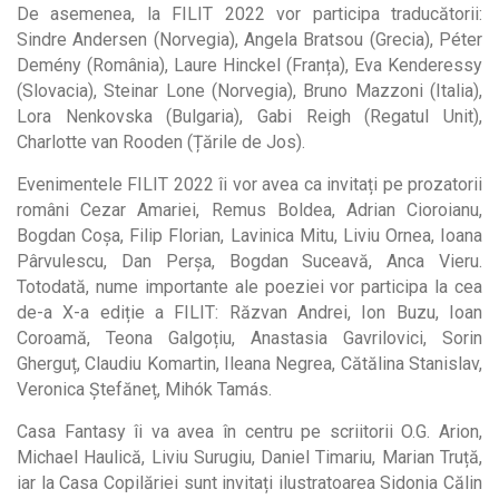
De asemenea, la FILIT 2022 vor participa traducătorii:
Sindre Andersen (Norvegia), Angela Bratsou (Grecia), Péter
Demény (România), Laure Hinckel (Franța), Eva Kenderessy
(Slovacia), Steinar Lone (Norvegia), Bruno Mazzoni (Italia),
Lora Nenkovska (Bulgaria), Gabi Reigh (Regatul Unit),
Charlotte van Rooden (Țările de Jos).
Evenimentele FILIT 2022 îi vor avea ca invitați pe prozatorii
români Cezar Amariei, Remus Boldea, Adrian Cioroianu,
Bogdan Coșa, Filip Florian, Lavinica Mitu, Liviu Ornea, Ioana
Pârvulescu, Dan Perșa, Bogdan Suceavă, Anca Vieru.
Totodată, nume importante ale poeziei vor participa la cea
de-a X-a ediție a FILIT: Răzvan Andrei, Ion Buzu, Ioan
Coroamă, Teona Galgoțiu, Anastasia Gavrilovici, Sorin
Gherguț, Claudiu Komartin, Ileana Negrea, Cătălina Stanislav,
Veronica Ștefăneț, Mihók Tamás.
Casa Fantasy îi va avea în centru pe scriitorii O.G. Arion,
Michael Haulică, Liviu Surugiu, Daniel Timariu, Marian Truță,
iar la Casa Copilăriei sunt invitați ilustratoarea Sidonia Călin