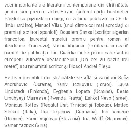
voci importante ale literaturii contemporane din străinătate
și din țară precum John Boyne (autorul cărții bestseller
Băiatul cu pijamale în dungi, cu volume publicate în 58 de
limbi străine), Manuel Vilas (unul dintre cei mai apreciați și
premiați scriitori spanioli), Boualem Sansal (scriitor algerian
francofon, laureatul marelui premiu pentru roman al
Academiei Franceze), Narine Abgarian (scriitoare armeană
numită de publicația The Guardian între primii șase autori
europeni, autoarea bestseller-ului „Din cer au căzut trei
mere”) sau renumitul scriitor și filosof Andrei Pleșu.
Pe lista invitaților din străinătate se află și scriitorii Sofia
Andruhovici (Ucraina), Yaniv Iczkovits (Israel), Laura
Lindstedt (Finlanda), Evghenia Lopata (Ucraina), Beata
Umubyeyi Mairesse (Rwanda, Franța), Eshkol Nevo (Israel),
Monique Roffey (Regatul Unit, Trinidad și Tobago), Matteo
Strukul (Italia), Ilija Trojanow (Germania), Iuri Viniciuc
(Ucraina), Goran Vojnović (Slovenia), Iris Wolff (Germania),
Samar Yazbek (Siria).