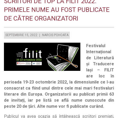
SCRIITORI DE TOP LA FILIT 2022.
PRIMELE NUME AU FOST PUBLICATE
DE CĂTRE ORGANIZATORI
SEPTEMBRIE 15, 2022
NARCIS POHOATA
Festivalul
Internațional
de Literatură
și Traducere
Iași – FILIT
are loc în
perioada 19-23 octombrie 2022, la dimensiunile ce l-au
consacrat ca fiind unul dintre cele mai mari festivaluri
literare din Europa. Organizatorii au publicat primii 63
de invitați, iar pe listă se află nume cunoscute din
peste 20 de țări. Alte nume vor fi publicate curând.
Publicul va avea ocazia să întâlnească scriitori premiați,