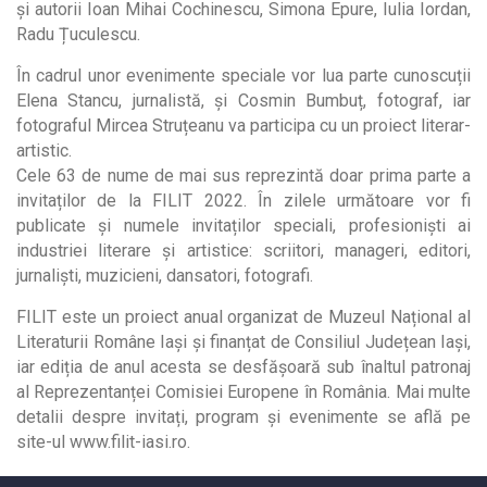
și autorii Ioan Mihai Cochinescu, Simona Epure, Iulia Iordan,
Radu Țuculescu.
În cadrul unor evenimente speciale vor lua parte cunoscuții
Elena Stancu, jurnalistă, și Cosmin Bumbuț, fotograf, iar
fotograful Mircea Struțeanu va participa cu un proiect literar-
artistic.
Cele 63 de nume de mai sus reprezintă doar prima parte a
invitaților de la FILIT 2022. În zilele următoare vor fi
publicate și numele invitaților speciali, profesioniști ai
industriei literare și artistice: scriitori, manageri, editori,
jurnaliști, muzicieni, dansatori, fotografi.
FILIT este un proiect anual organizat de Muzeul Național al
Literaturii Române Iași și finanțat de Consiliul Județean Iași,
iar ediția de anul acesta se desfășoară sub înaltul patronaj
al Reprezentanței Comisiei Europene în România. Mai multe
detalii despre invitați, program și evenimente se află pe
site-ul www.filit-iasi.ro.