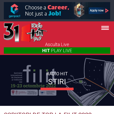
Asculta Live
HIT
PLAY
LIVE
RADIO HIT
STIRI