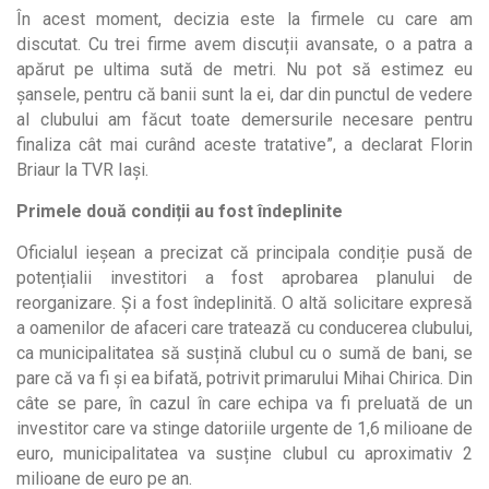
În acest moment, decizia este la firmele cu care am
discutat. Cu trei firme avem discuții avansate, o a patra a
apărut pe ultima sută de metri. Nu pot să estimez eu
șansele, pentru că banii sunt la ei, dar din punctul de vedere
al clubului am făcut toate demersurile necesare pentru
finaliza cât mai curând aceste tratative”, a declarat Florin
Briaur la TVR Iași.
Primele două condiții au fost îndeplinite
Oficialul ieșean a precizat că principala condiție pusă de
potențialii investitori a fost aprobarea planului de
reorganizare. Și a fost îndeplinită. O altă solicitare expresă
a oamenilor de afaceri care tratează cu conducerea clubului,
ca municipalitatea să susțină clubul cu o sumă de bani, se
pare că va fi și ea bifată, potrivit primarului Mihai Chirica. Din
câte se pare, în cazul în care echipa va fi preluată de un
investitor care va stinge datoriile urgente de 1,6 milioane de
euro, municipalitatea va susține clubul cu aproximativ 2
milioane de euro pe an.