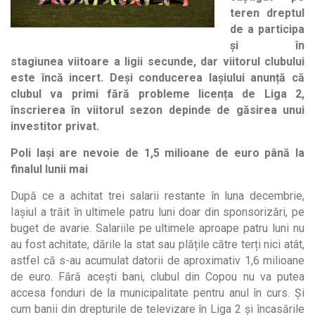
teren dreptul
de a participa
și în
stagiunea viitoare a ligii secunde, dar viitorul clubului
este încă incert. Deși conducerea Iașiului anunță că
clubul va primi fără probleme licența de Liga 2,
înscrierea în viitorul sezon depinde de găsirea unui
investitor privat.
Poli Iași are nevoie de 1,5 milioane de euro până la
finalul lunii mai
După ce a achitat trei salarii restante în luna decembrie,
Iașiul a trăit în ultimele patru luni doar din sponsorizări, pe
buget de avarie. Salariile pe ultimele aproape patru luni nu
au fost achitate, dările la stat sau plățile către terți nici atât,
astfel că s-au acumulat datorii de aproximativ 1,6 milioane
de euro. Fără acești bani, clubul din Copou nu va putea
accesa fonduri de la municipalitate pentru anul în curs. Și
cum banii din drepturile de televizare în Liga 2 și încasările