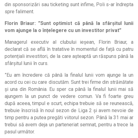
din sponsorizări sau ticketing sunt infime, Poli s-ar îndrepta
spre faliment.
Florin Briaur: ”Sunt optimist că până la sfârșitul lunii
vom ajunge la o înțelegere cu un investitor privat”
Managerul executiv al clubului ieșean, Florin Briaur, a
declarat că se află în tratative în momentul de față cu patru
potențiali investitori, de la care așteaptă un răspuns până la
sfârșitul lunii în curs.
”Eu am încredere că până la finalul lunii vom ajunge la un
acord cu cei cu care discutăm. Sunt trei firme din străinătate
și una din România. Eu sper ca până la finalul lunii mai să
ajungem la un punct de vedere comun. Va fi foarte greu
după aceea, timpul e scurt, echipa trebuie să se reunească,
trebuie înscrisă în noul sezon de Liga 2 și avem nevoie de
timp pentru a putea pregăti viitorul sezon. Până la 31 mai ar
trebui să avem deja un parteneriat semnat, pentru a trece la
pasul următor.