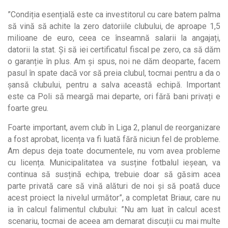
”Condiția esențială este ca investitorul cu care batem palma
să vină să achite la zero datoriile clubului, de aproape 1,5
milioane de euro, ceea ce înseamnă salarii la angajați,
datorii la stat. Și să iei certificatul fiscal pe zero, ca să dăm
o garanție în plus. Am și spus, noi ne dăm deoparte, facem
pasul în spate dacă vor să preia clubul, tocmai pentru a da o
șansă clubului, pentru a salva această echipă. Important
este ca Poli să meargă mai departe, ori fără bani privați e
foarte greu.
Foarte important, avem club în Liga 2, planul de reorganizare
a fost aprobat, licența va fi luată fără niciun fel de probleme.
Am depus deja toate documentele, nu vom avea probleme
cu licența. Municipalitatea va susține fotbalul ieșean, va
continua să susțină echipa, trebuie doar să găsim acea
parte privată care să vină alături de noi și să poată duce
acest proiect la nivelul următor”, a completat Briaur, care nu
ia în calcul falimentul clubului: ”Nu am luat în calcul acest
scenariu, tocmai de aceea am demarat discuții cu mai multe