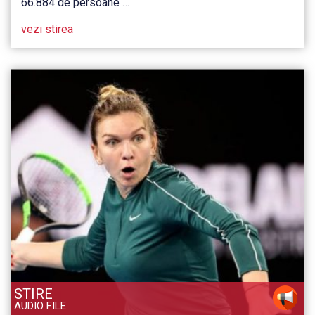
66.884 de persoane …
vezi stirea
STIRE
AUDIO FILE