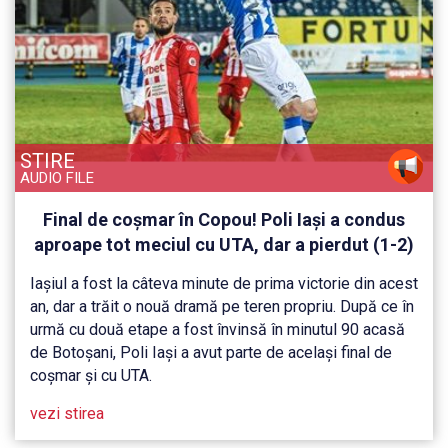
STIRE
AUDIO FILE
Final de coșmar în Copou! Poli Iași a condus
aproape tot meciul cu UTA, dar a pierdut (1-2)
după ce a primit două goluri în prelungiri.
Iașiul a fost la câteva minute de prima victorie din acest
Flavius Stoican, favorit să-i ia locul lui Daniel
an, dar a trăit o nouă dramă pe teren propriu. După ce în
Pancu. Teja și Bergodi sunt și ei pe lista Iașiului
urmă cu două etape a fost învinsă în minutul 90 acasă
de Botoșani, Poli Iași a avut parte de același final de
coșmar și cu UTA.
vezi stirea