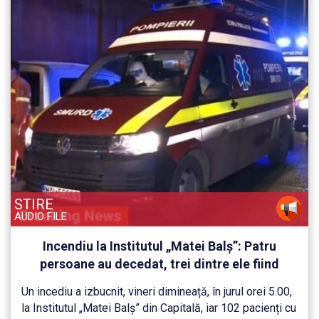
STIRE
AUDIO FILE
Incendiu la Institutul „Matei Balș”: Patru
persoane au decedat, trei dintre ele fiind
găsite carbonizate, 102 pacienți au fost
Un incediu a izbucnit, vineri dimineață, în jurul orei 5.00,
evacuați.
la Institutul „Matei Balș” din Capitală, iar 102 pacienți cu