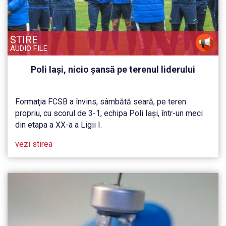
STIRE
AUDIO FILE
Poli Iaşi, nicio şansă pe terenul liderului
Formaţia FCSB a învins, sâmbătă seară, pe teren
propriu, cu scorul de 3-1, echipa Poli Iaşi, într-un meci
din etapa a XX-a a Ligii I.
vezi stirea