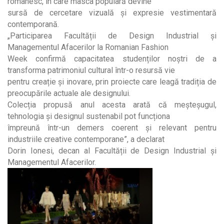
românesc, în care masca populară devine
sursă de cercetare vizuală și expresie vestimentară
contemporană.
„Participarea Facultății de Design Industrial și
Managementul Afacerilor la Romanian Fashion
Week confirmă capacitatea studenților noștri de a
transforma patrimoniul cultural într-o resursă vie
pentru creație și inovare, prin proiecte care leagă tradiția de
preocupările actuale ale designului.
Colecția propusă anul acesta arată că meșteșugul,
tehnologia și designul sustenabil pot funcționa
împreună într-un demers coerent și relevant pentru
industriile creative contemporane”, a declarat
Dorin Ionesi, decan al Facultății de Design Industrial și
Managementul Afacerilor.