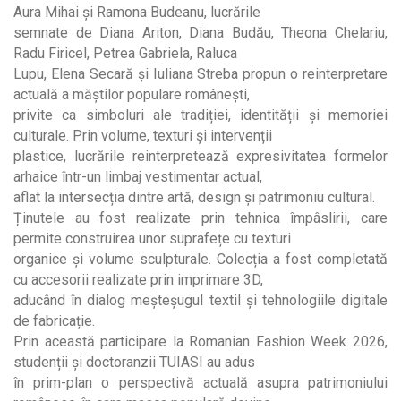
Aura Mihai și Ramona Budeanu, lucrările
semnate de Diana Ariton, Diana Budău, Theona Chelariu,
Radu Firicel, Petrea Gabriela, Raluca
Lupu, Elena Secară și Iuliana Streba propun o reinterpretare
actuală a măștilor populare românești,
privite ca simboluri ale tradiției, identității și memoriei
culturale. Prin volume, texturi și intervenții
plastice, lucrările reinterpretează expresivitatea formelor
arhaice într-un limbaj vestimentar actual,
aflat la intersecția dintre artă, design și patrimoniu cultural.
Ținutele au fost realizate prin tehnica împâslirii, care
permite construirea unor suprafețe cu texturi
organice și volume sculpturale. Colecția a fost completată
cu accesorii realizate prin imprimare 3D,
aducând în dialog meșteșugul textil și tehnologiile digitale
de fabricație.
Prin această participare la Romanian Fashion Week 2026,
studenții și doctoranzii TUIASI au adus
în prim-plan o perspectivă actuală asupra patrimoniului