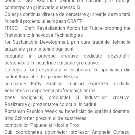
demers care valorifică patrimoniul cultural prin design
contemporan și inovație sustenabilă.
Colecția continuă direcția de cercetare și creație dezvoltată
în cadrul proiectului european CRAFT-
IT4SD – Craft Revitalization Action for Future-proofing the
Transition to Innovative Technologies
for Sustainable Development, prin care tradițiile, tehnicile
artizanale și noile tehnologii sunt
integrate în procese creative dedicate dezvoltării
sustenabile în industriile culturale și creative.
Colecția a fost dezvoltată în colaborare cu specialiști din
cadrul Asociației Reginnova NE și ai
companiei Katty Fashion, reunind expertiza mediului
academic cu experiența profesioniștilor din
zona designului, producției și industriilor creative.
Realizarea și prezentarea colecției în cadrul
Romanian Fashion Week au beneficiat de sprijinul doamnei
Irina Schrotter, precum și de susținerea
companiilor Papucei și Nicolis Prod.
Sub coordonarea doamnelor profesor Antonela Curteza,