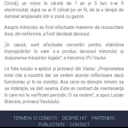
Civică), un minor în vârstă de 1 an și 5 luni s-ar fi
electrocutat, după ce ar fi călcat pe un fir, de la o lampă de
iluminat amplasată într-o zonă cu gazon.
Asupra minorului au fost efectuate manevre de resuscitare
însă, din nefericire, a fost declarat decesul.
„În cauză, sunt efectuate cercetări pentru stabilirea
împrejurărilor în care s-a produs decesul minorului și
dispunerea măsurilor legale”, a transmis IPJ Vaslui.
La fata locului a apărut și primarul din Vaslui. „Proprietatea
este clar a noastră dar sa vedem aceste reflectoare dacă
funcționau și în ce condiții. Asa ceva nu dorește nimeni sa
se întâmple, va dati seama. Este un contract de mentenanță
în care noi le verificam periodic. O sa vedem”, a spus Lucian
Braniste, primarul Vasluiului.
TERMENI SI CONDITII
DESPRE HIT
PARTENERI
PUBLICITATE
CONTACT