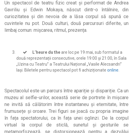
Un spectacol de teatru fizic creat și performat de Andrea
Gavriliu și Edwin Mokaya, născut dintr-o întâlnire, din
curiozitatea și din nevoia de a lăsa corpul să spună ce
cuvintele nu pot. Două culturi, două parcursuri diferite, un
limbaj comun: mișcarea, ritmul, prezența.
L’heure du the
are loc pe 19 mai, sub formatul a
două reprezentații consecutive, orele 19:00 și 21:00, în Sala
„Uzina cu Teatru” a Teatrului Național „Vasile Alecsandri”
Iași. Biletele pentru spectacol pot fi achiziționate
online
.
Spectacolul este un parcurs între apariție și dispariție. Ca un
muzeu al selfie-urilor, această serie de portrete în mișcare
ne invită să călătorim între instantaneu și eternitate, între
frumusețe și oroare. Trei figuri se joacă cu propria imagine
în fața spectatorului, ca în fața unei oglinzi. De la corpul
virtual la corpul de sticlă, sunetul și gesturile se
metamorfozează, se distorsionează pentru a dezvălui