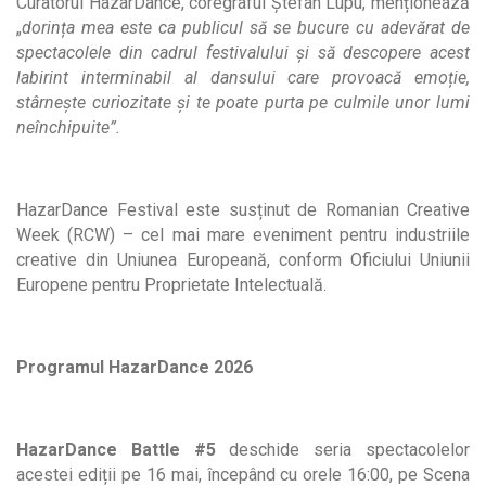
Curatorul HazarDance, coregraful Ștefan Lupu, menționează
„
dorința mea este ca publicul să se bucure cu adevărat de
spectacolele din cadrul festivalului și să descopere acest
labirint interminabil al dansului care provoacă emoție,
stârnește curiozitate și te poate purta pe culmile unor lumi
neînchipuite”.
HazarDance Festival este susținut de Romanian Creative
Week (RCW) – cel mai mare eveniment pentru industriile
creative din Uniunea Europeană, conform Oficiului Uniunii
Europene pentru Proprietate Intelectuală.
Programul HazarDance 2026
HazarDance Battle #5
deschide seria spectacolelor
acestei ediții pe 16 mai, începând cu orele 16:00, pe Scena