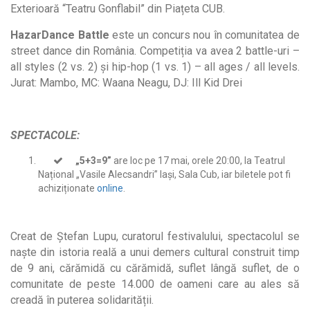
Exterioară “Teatru Gonflabil” din Piațeta CUB.
HazarDance Battle
este un concurs nou în comunitatea de
street dance din România. Competiția va avea 2 battle-uri –
all styles (2 vs. 2) și hip-hop (1 vs. 1) – all ages / all levels.
Jurat: Mambo, MC: Waana Neagu, DJ: Ill Kid Drei
SPECTACOLE:
„
5+3=9”
are loc pe 17 mai, orele 20:00, la Teatrul
Național „Vasile Alecsandri” Iași, Sala Cub, iar biletele pot fi
achiziționate
online
.
Creat de Ștefan Lupu, curatorul festivalului, spectacolul se
naște din istoria reală a unui demers cultural construit timp
de 9 ani, cărămidă cu cărămidă, suflet lângă suflet, de o
comunitate de peste 14.000 de oameni care au ales să
creadă în puterea solidarității.