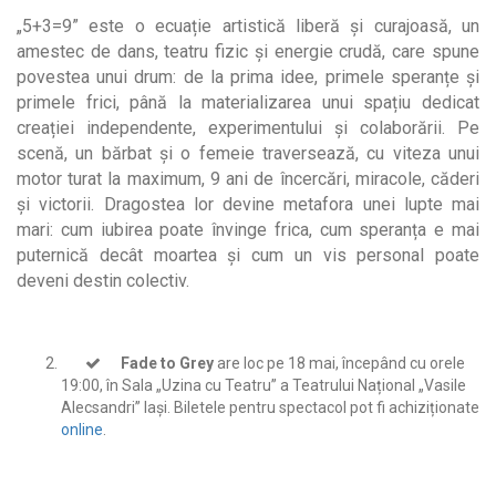
„5+3=9” este o ecuație artistică liberă și curajoasă, un
amestec de dans, teatru fizic și energie crudă, care spune
povestea unui drum: de la prima idee, primele speranțe și
primele frici, până la materializarea unui spațiu dedicat
creației independente, experimentului și colaborării. Pe
scenă, un bărbat și o femeie traversează, cu viteza unui
motor turat la maximum, 9 ani de încercări, miracole, căderi
și victorii. Dragostea lor devine metafora unei lupte mai
mari: cum iubirea poate învinge frica, cum speranța e mai
puternică decât moartea și cum un vis personal poate
deveni destin colectiv.
Fade to Grey
are loc pe 18 mai, începând cu orele
19:00, în Sala „Uzina cu Teatru” a Teatrului Național „Vasile
Alecsandri” Iași. Biletele pentru spectacol pot fi achiziționate
online
.