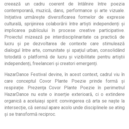
creează un cadru coerent de întâlnire între poezia
contemporană, muzică, dans, performance și arte vizuale.
Inițiativa urmărește diversificarea formelor de expresie
culturală, sprijinirea colaborării între artiști independenți și
implicarea publicului în procese creative participative.
Proiectul mizează pe interdisciplinaritate ca practică de
lucru și pe dezvoltarea de contexte care stimulează
dialogul între arte, comunitate și spațiul urban, consolidând
totodată o platformă de lucru și vizibilitate pentru artiștii
independenți, freelanceri și creatori emergenți.
HazarDance Festival devine, în acest context, cadrul viu în
care conceptul Covor Plante Poezie prinde formă și
respirație. Prezența Covor Plante Poezie în perimetrul
HazarDance nu este o inserție exterioară, ci o extindere
organică a aceluiași spirit: convingerea că arta se naște la
intersecție, că sensul apare acolo unde disciplinele se ating
și se transformă reciproc.