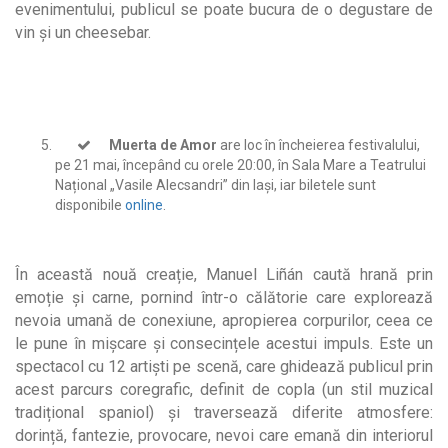
evenimentului, publicul se poate bucura de o degustare de
vin şi un cheesebar.
Muerta de Amor
are loc în încheierea festivalului,
pe 21 mai, începând cu orele 20:00, în Sala Mare a Teatrului
Național „Vasile Alecsandri” din Iași, iar biletele sunt
disponibile
online
.
În această nouă creație, Manuel Liñán caută hrană prin
emoție și carne, pornind într-o călătorie care explorează
nevoia umană de conexiune, apropierea corpurilor, ceea ce
le pune în mișcare și consecințele acestui impuls. Este un
spectacol cu 12 artiști pe scenă, care ghidează publicul prin
acest parcurs coregrafic, definit de copla (un stil muzical
tradițional spaniol) și traversează diferite atmosfere:
dorință, fantezie, provocare, nevoi care emană din interiorul