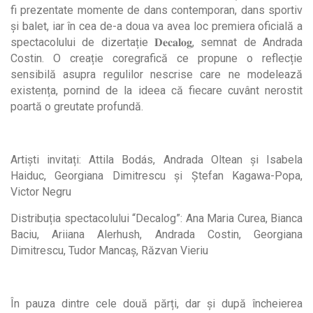
fi prezentate momente de dans contemporan, dans sportiv
și balet, iar în cea de-a doua va avea loc premiera oficială a
spectacolului de dizertație 𝐃𝐞𝐜𝐚𝐥𝐨𝐠, semnat de Andrada
Costin. O creație coregrafică ce propune o reflecție
sensibilă asupra regulilor nescrise care ne modelează
existența, pornind de la ideea că fiecare cuvânt nerostit
poartă o greutate profundă.
Artiști invitați: Attila Bodás, Andrada Oltean și Isabela
Haiduc, Georgiana Dimitrescu și Ştefan Kagawa-Popa,
Victor Negru
Distribuția spectacolului “Decalog”: Ana Maria Curea, Bianca
Baciu, Ariiana Alerhush, Andrada Costin, Georgiana
Dimitrescu, Tudor Mancaș, Răzvan Vieriu
În pauza dintre cele două părți, dar și după încheierea