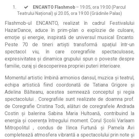
ENCANTO Flashmob
– 19.05, ora 19:00 (Parcul
Teatrului Național) și 20.05, ora 19:00 (Grădinile Palas)
Flashmob-ul ENCANTO, realizat în cadrul Festivalului
HazarDance, aduce în prim-plan o explozie de culoare,
emoție și energie, inspirată de universul musical Encanto.
Peste 70 de tineri artiști transformă spațiul într-un
spectacol viu, în care coregrafiile spectaculoase,
expresivitatea și dinamica grupului spun o poveste despre
familie, curaj și descoperirea propriei puteri interioare.
Momentul artistic îmbină armonios dansul, muzica și teatrul,
echipa artistică fiind coordonată de Tatiana Grigore și
Adelina Bălteanu, acestea semnează conceptul și regia
spectacolului . Coregrafiile sunt realizate de doamna prof.
de Coregrafie Cristina Todi, alături de coregrafele Andrada
Costin și balerina Sabina Maria Hultoană, contribuind la
energia și coerența întregului moment. Corul Școlii Varlaam
Mitropolitul , condus de Ilinca Furtună și Pamela Avi
completează atmosfera vibrantă a spectacolului prin note și