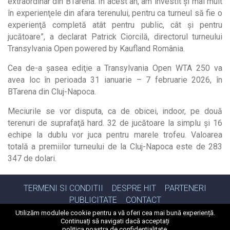
extraordinar din BTarena. În acest an, am investit şi mai mult
în experienţele din afara terenului, pentru ca turneul să fie o
experienţă completă atât pentru public, cât şi pentru
jucătoare”, a declarat Patrick Ciorcilă, directorul turneului
Transylvania Open powered by Kaufland România.
Cea de-a şasea ediţie a Transylvania Open WTA 250 va
avea loc în perioada 31 ianuarie – 7 februarie 2026, în
BTarena din Cluj-Napoca.
Meciurile se vor disputa, ca de obicei, indoor, pe două
terenuri de suprafaţă hard. 32 de jucătoare la simplu şi 16
echipe la dublu vor juca pentru marele trofeu. Valoarea
totală a premiilor turneului de la Cluj-Napoca este de 283
347 de dolari.
TERMENI SI CONDITII
DESPRE HIT
PARTENERI
PUBLICITATE
CONTACT
Utilizăm modulele cookie pentru a vă oferi cea mai bună experiență.
© 2026
Radio Hit
toate drepturile rezervate
Continuați să navigati dacă acceptați
politica noastra de confidentialitate.