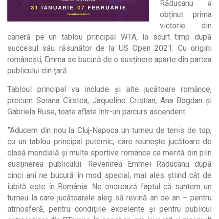
Răducanu a
obținut prima
victorie din
carieră pe un tablou principal WTA, la scurt timp după
succesul său răsunător de la US Open 2021. Cu origini
româneşti, Emma se bucură de o susţinere aparte din partea
publicului din ţară.
Tabloul principal va include şi alte jucătoare românce,
precum Sorana Cîrstea, Jaqueline Cristian, Ana Bogdan şi
Gabriela Ruse, toate aflate într-un parcurs ascendent.
”Aducem din nou la Cluj-Napoca un turneu de tenis de top,
cu un tablou principal puternic, care reuneşte jucătoare de
clasă mondială şi multe sportive românce ce merită din plin
susţinerea publicului. Revenirea Emmei Raducanu după
cinci ani ne bucură în mod special, mai ales ştiind cât de
iubită este în România. Ne onorează faptul că suntem un
turneu la care jucătoarele aleg să revină an de an – pentru
atmosferă, pentru condiţiile excelente şi pentru publicul