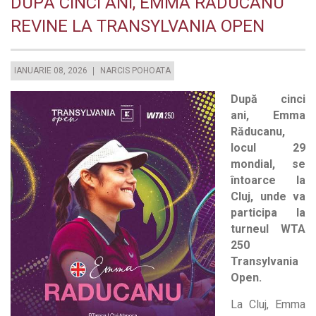
DUPĂ CINCI ANI, EMMA RĂDUCANU
REVINE LA TRANSYLVANIA OPEN
IANUARIE 08, 2026
NARCIS POHOATA
După cinci
ani, Emma
Răducanu,
locul 29
mondial, se
întoarce la
Cluj, unde va
participa la
turneul WTA
250
Transylvania
Open.
La Cluj, Emma