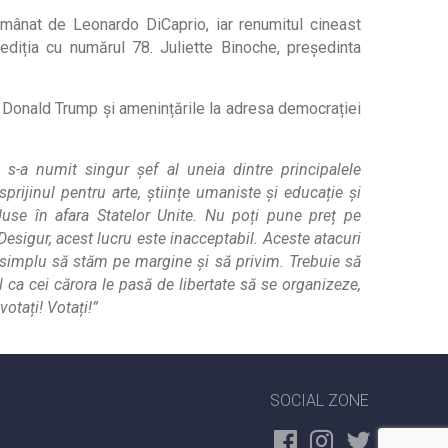
nmânat de Leonardo DiCaprio, iar renumitul cineast
diția cu numărul 78. Juliette Binoche, președinta
e Donald Trump și amenințările la adresa democrației
ii s-a numit singur șef al uneia dintre principalele
 sprijinul pentru arte, științe umaniste și educație și
se în afara Statelor Unite. Nu poți pune preț pe
 Desigur, acest lucru este inacceptabil. Aceste atacuri
i simplu să stăm pe margine și să privim. Trebuie să
ca cei cărora le pasă de libertate să se organizeze,
votați! Votați!”
SOCIAL ZONE