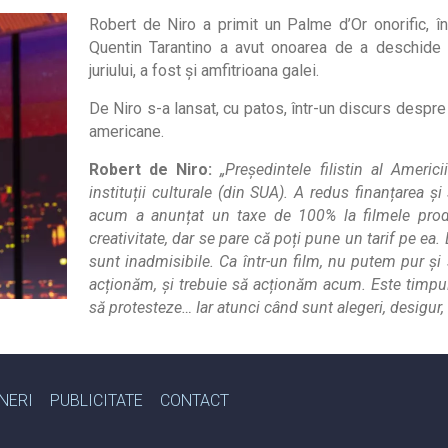
Robert de Niro a primit un Palme d’Or onorific, î
Quentin Tarantino a avut onoarea de a deschide e
juriului, a fost și amfitrioana galei.
De Niro s-a lansat, cu patos, într-un discurs despr
americane.
Robert de Niro:
„Președintele filistin al Americ
instituții culturale (din SUA). A redus finanțarea și
acum a anunțat un taxe de 100% la filmele produ
creativitate, dar se pare că poți pune un tarif pe ea.
sunt inadmisibile. Ca într-un film, nu putem pur ș
acționăm, și trebuie să acționăm acum. Este timpul 
să protesteze… Iar atunci când sunt alegeri, desigur, 
NERI
PUBLICITATE
CONTACT